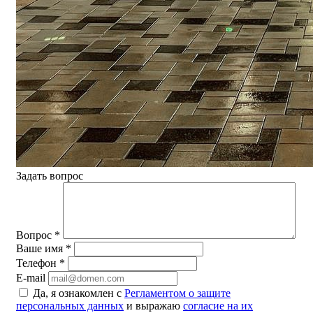
Задать вопрос
Вопрос
*
Ваше имя
*
Телефон
*
E-mail
Да, я ознакомлен с
Регламентом о защите
персональных данных
и выражаю
согласие на их