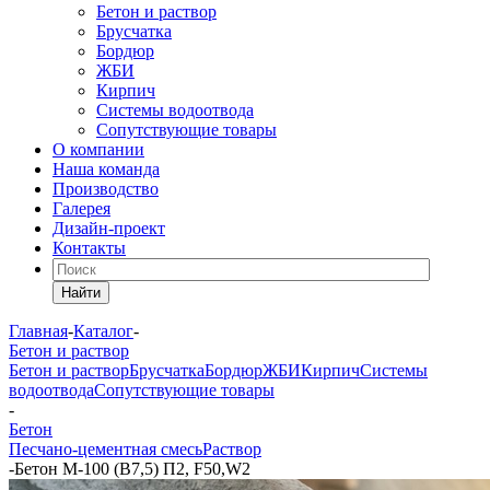
Бетон и раствор
Брусчатка
Бордюр
ЖБИ
Кирпич
Системы водоотвода
Сопутствующие товары
О компании
Наша команда
Производство
Галерея
Дизайн-проект
Контакты
Найти
Главная
-
Каталог
-
Бетон и раствор
Бетон и раствор
Брусчатка
Бордюр
ЖБИ
Кирпич
Системы
водоотвода
Сопутствующие товары
-
Бетон
Песчано-цементная смесь
Раствор
-
Бетон М-100 (B7,5) П2, F50,W2