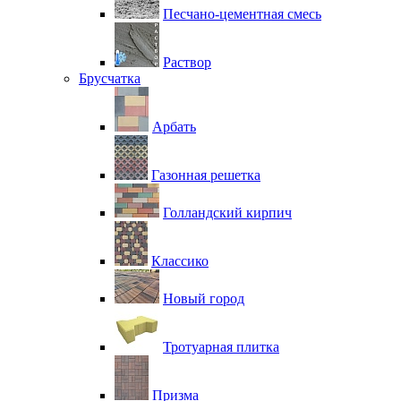
Песчано-цементная смесь
Раствор
Брусчатка
Арбать
Газонная решетка
Голландский кирпич
Классико
Новый город
Тротуарная плитка
Призма