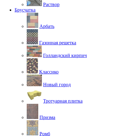
Раствор
Брусчатка
Арбать
Газонная решетка
Голландский кирпич
Классико
Новый город
Тротуарная плитка
Призма
Ромб