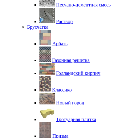
Песчано-цементная смесь
Раствор
Брусчатка
Арбать
Газонная решетка
Голландский кирпич
Классико
Новый город
Тротуарная плитка
Призма