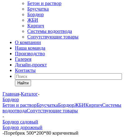
Бетон и раствор
Брусчатка
Бордюр
ЖБИ
Кирпич
Системы водоотвода
Сопутствующие товары
О компании
Наша команда
Производство
Галерея
Дизайн-проект
Контакты
Найти
Главная
-
Каталог
-
Бордюр
Бетон и раствор
Брусчатка
Бордюр
ЖБИ
Кирпич
Системы
водоотвода
Сопутствующие товары
-
Бордюр садовый
Бордюр дорожный
-
Поребрик 500*200*80 коричневый