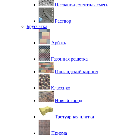
Песчано-цементная смесь
Раствор
Брусчатка
Арбать
Газонная решетка
Голландский кирпич
Классико
Новый город
Тротуарная плитка
Призма