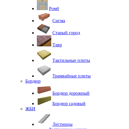
Ромб
Сигма
Старый город
Тавр
Тактильные плиты
Трамвайные плиты
Бордюр
Бордюр дорожный
Бордюр садовый
ЖБИ
Лестницы