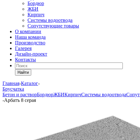
Бордюр
ЖБИ
Кирпич
Системы водоотвода
Сопутствующие товары
О компании
Наша команда
Производство
Галерея
Дизайн-проект
Контакты
Найти
Главная
-
Каталог
-
Брусчатка
Бетон и раствор
Бордюр
ЖБИ
Кирпич
Системы водоотвода
Сопут
-
Арбатъ 8 серая