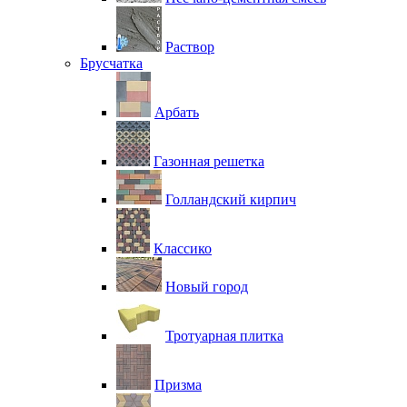
Раствор
Брусчатка
Арбать
Газонная решетка
Голландский кирпич
Классико
Новый город
Тротуарная плитка
Призма