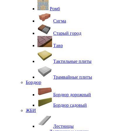
Ромб
Сигма
Старый город
Тавр
Тактильные плиты
Трамвайные плиты
Бордюр
Бордюр дорожный
Бордюр садовый
ЖБИ
Лестницы