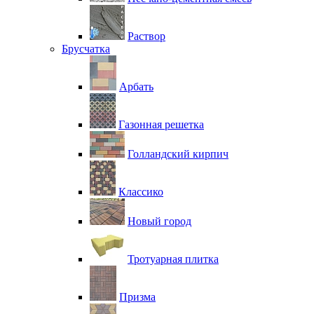
Раствор
Брусчатка
Арбать
Газонная решетка
Голландский кирпич
Классико
Новый город
Тротуарная плитка
Призма