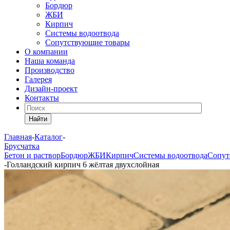
Бордюр
ЖБИ
Кирпич
Системы водоотвода
Сопутствующие товары
О компании
Наша команда
Производство
Галерея
Дизайн-проект
Контакты
Найти
Главная
-
Каталог
-
Брусчатка
Бетон и раствор
Бордюр
ЖБИ
Кирпич
Системы водоотвода
Сопут
-
Голландский кирпич 6 жёлтая двухслойная