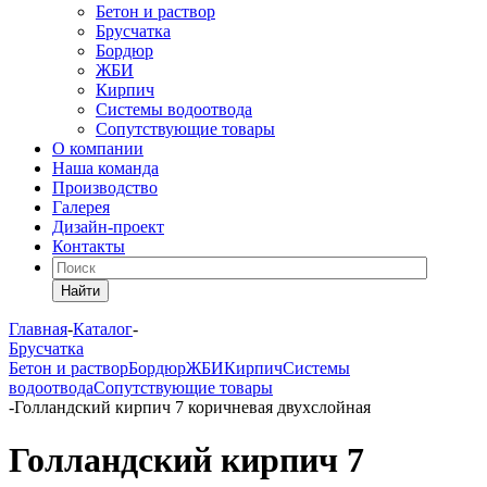
Бетон и раствор
Брусчатка
Бордюр
ЖБИ
Кирпич
Системы водоотвода
Сопутствующие товары
О компании
Наша команда
Производство
Галерея
Дизайн-проект
Контакты
Найти
Главная
-
Каталог
-
Брусчатка
Бетон и раствор
Бордюр
ЖБИ
Кирпич
Системы
водоотвода
Сопутствующие товары
-
Голландский кирпич 7 коричневая двухслойная
Голландский кирпич 7