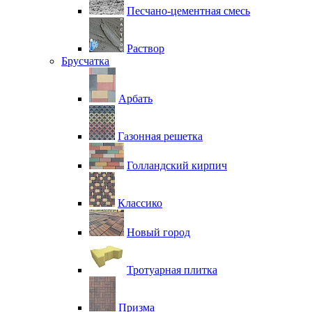
Песчано-цементная смесь
Раствор
Брусчатка
Арбать
Газонная решетка
Голландский кирпич
Классико
Новый город
Тротуарная плитка
Призма