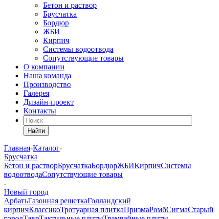
Бетон и раствор
Брусчатка
Бордюр
ЖБИ
Кирпич
Системы водоотвода
Сопутствующие товары
О компании
Наша команда
Производство
Галерея
Дизайн-проект
Контакты
Найти
Главная
-
Каталог
-
Брусчатка
Бетон и раствор
Брусчатка
Бордюр
ЖБИ
Кирпич
Системы
водоотвода
Сопутствующие товары
-
Новый город
Арбать
Газонная решетка
Голландский
кирпич
Классико
Тротуарная плитка
Призма
Ромб
Сигма
Старый
город
Тавр
Тактильные плиты
Трамвайные плиты