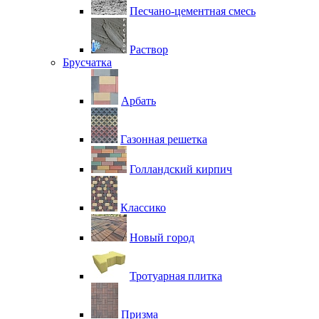
Песчано-цементная смесь
Раствор
Брусчатка
Арбать
Газонная решетка
Голландский кирпич
Классико
Новый город
Тротуарная плитка
Призма