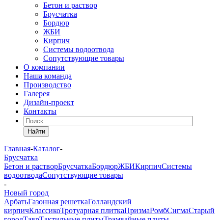
Бетон и раствор
Брусчатка
Бордюр
ЖБИ
Кирпич
Системы водоотвода
Сопутствующие товары
О компании
Наша команда
Производство
Галерея
Дизайн-проект
Контакты
Найти
Главная
-
Каталог
-
Брусчатка
Бетон и раствор
Брусчатка
Бордюр
ЖБИ
Кирпич
Системы
водоотвода
Сопутствующие товары
-
Новый город
Арбать
Газонная решетка
Голландский
кирпич
Классико
Тротуарная плитка
Призма
Ромб
Сигма
Старый
город
Тавр
Тактильные плиты
Трамвайные плиты