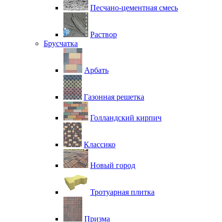
Песчано-цементная смесь
Раствор
Брусчатка
Арбать
Газонная решетка
Голландский кирпич
Классико
Новый город
Тротуарная плитка
Призма