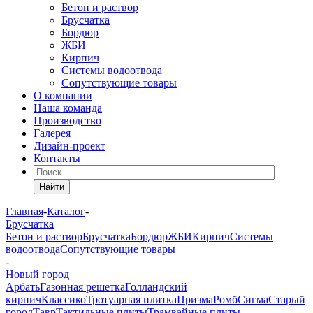
Бетон и раствор
Брусчатка
Бордюр
ЖБИ
Кирпич
Системы водоотвода
Сопутствующие товары
О компании
Наша команда
Производство
Галерея
Дизайн-проект
Контакты
Найти
Главная
-
Каталог
-
Брусчатка
Бетон и раствор
Брусчатка
Бордюр
ЖБИ
Кирпич
Системы
водоотвода
Сопутствующие товары
-
Новый город
Арбать
Газонная решетка
Голландский
кирпич
Классико
Тротуарная плитка
Призма
Ромб
Сигма
Старый
город
Тавр
Тактильные плиты
Трамвайные плиты