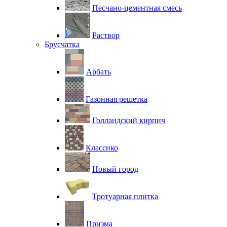
Песчано-цементная смесь
Раствор
Брусчатка
Арбать
Газонная решетка
Голландский кирпич
Классико
Новый город
Тротуарная плитка
Призма