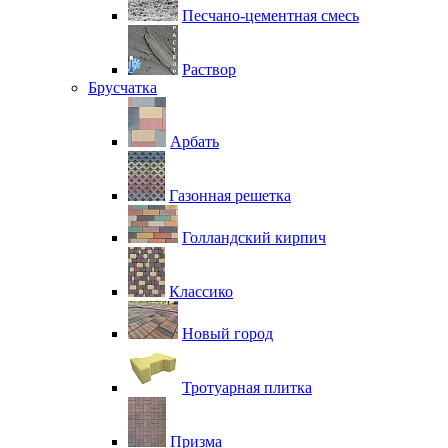
Песчано-цементная смесь
Раствор
Брусчатка
Арбать
Газонная решетка
Голландский кирпич
Классико
Новый город
Тротуарная плитка
Призма