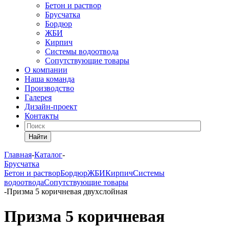
Бетон и раствор
Брусчатка
Бордюр
ЖБИ
Кирпич
Системы водоотвода
Сопутствующие товары
О компании
Наша команда
Производство
Галерея
Дизайн-проект
Контакты
Найти
Главная
-
Каталог
-
Брусчатка
Бетон и раствор
Бордюр
ЖБИ
Кирпич
Системы
водоотвода
Сопутствующие товары
-
Призма 5 коричневая двухслойная
Призма 5 коричневая