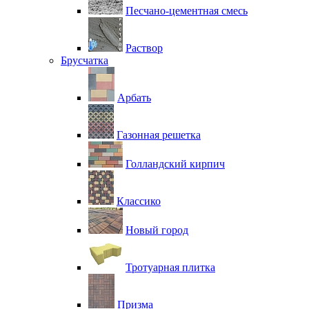
Песчано-цементная смесь
Раствор
Брусчатка
Арбать
Газонная решетка
Голландский кирпич
Классико
Новый город
Тротуарная плитка
Призма