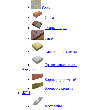
Ромб
Сигма
Старый город
Тавр
Тактильные плиты
Трамвайные плиты
Бордюр
Бордюр дорожный
Бордюр садовый
ЖБИ
Лестницы