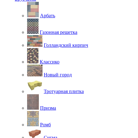
Арбать
Газонная решетка
Голландский кирпич
Классико
Новый город
Тротуарная плитка
Призма
Ромб
Сигма