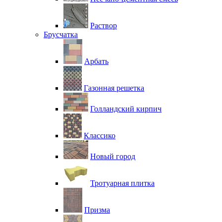
Раствор
Брусчатка
Арбать
Газонная решетка
Голландский кирпич
Классико
Новый город
Тротуарная плитка
Призма