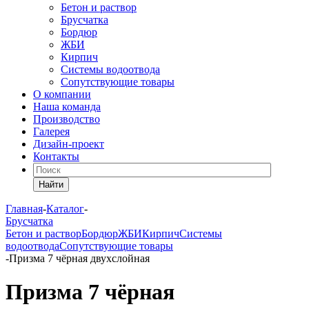
Бетон и раствор
Брусчатка
Бордюр
ЖБИ
Кирпич
Системы водоотвода
Сопутствующие товары
О компании
Наша команда
Производство
Галерея
Дизайн-проект
Контакты
Найти
Главная
-
Каталог
-
Брусчатка
Бетон и раствор
Бордюр
ЖБИ
Кирпич
Системы
водоотвода
Сопутствующие товары
-
Призма 7 чёрная двухслойная
Призма 7 чёрная