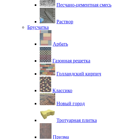
Песчано-цементная смесь
Раствор
Брусчатка
Арбать
Газонная решетка
Голландский кирпич
Классико
Новый город
Тротуарная плитка
Призма