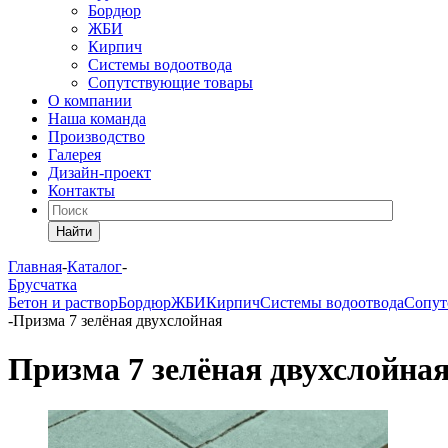
Бордюр
ЖБИ
Кирпич
Системы водоотвода
Сопутствующие товары
О компании
Наша команда
Производство
Галерея
Дизайн-проект
Контакты
Найти
Главная
-
Каталог
-
Брусчатка
Бетон и раствор
Бордюр
ЖБИ
Кирпич
Системы водоотвода
Сопут
-
Призма 7 зелёная двухслойная
Призма 7 зелёная двухслойна