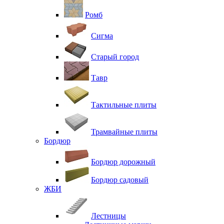
Ромб
Сигма
Старый город
Тавр
Тактильные плиты
Трамвайные плиты
Бордюр
Бордюр дорожный
Бордюр садовый
ЖБИ
Лестницы