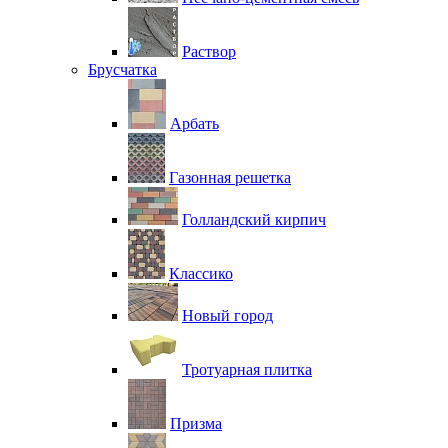
Раствор
Брусчатка
Арбать
Газонная решетка
Голландский кирпич
Классико
Новый город
Тротуарная плитка
Призма