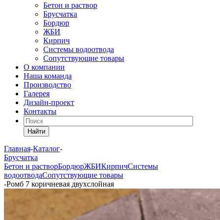
Бетон и раствор
Брусчатка
Бордюр
ЖБИ
Кирпич
Системы водоотвода
Сопутствующие товары
О компании
Наша команда
Производство
Галерея
Дизайн-проект
Контакты
Найти
Главная
-
Каталог
-
Брусчатка
Бетон и раствор
Бордюр
ЖБИ
Кирпич
Системы
водоотвода
Сопутствующие товары
-
Ромб 7 коричневая двухслойная