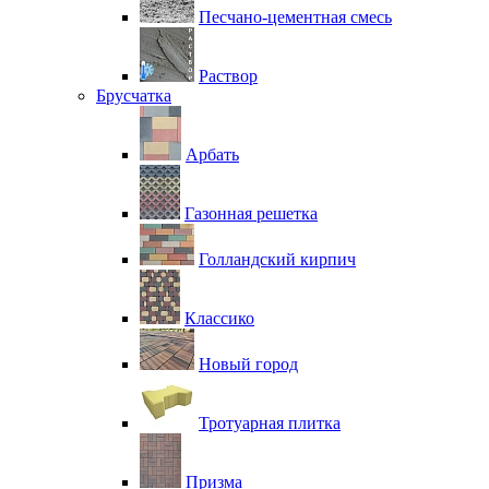
Песчано-цементная смесь
Раствор
Брусчатка
Арбать
Газонная решетка
Голландский кирпич
Классико
Новый город
Тротуарная плитка
Призма