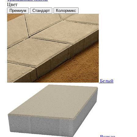
Цвет
Премиум
Стандарт
Колормикс
Белый
Вулкан