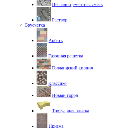
Песчано-цементная смесь
Раствор
Брусчатка
Арбать
Газонная решетка
Голландский кирпич
Классико
Новый город
Тротуарная плитка
Призма