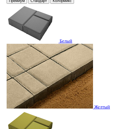
Премиум
Стандарт
Колормикс
Белый
Желтый