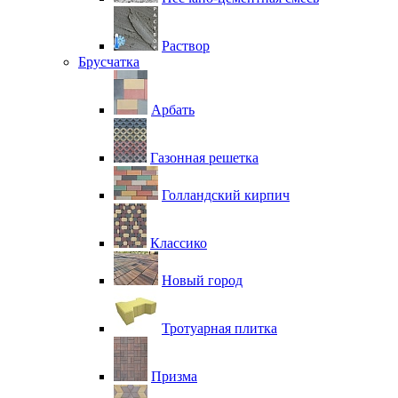
Раствор
Брусчатка
Арбать
Газонная решетка
Голландский кирпич
Классико
Новый город
Тротуарная плитка
Призма