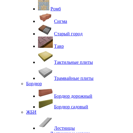
Ромб
Сигма
Старый город
Тавр
Тактильные плиты
Трамвайные плиты
Бордюр
Бордюр дорожный
Бордюр садовый
ЖБИ
Лестницы