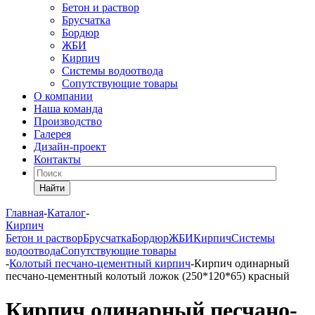
Бетон и раствор
Брусчатка
Бордюр
ЖБИ
Кирпич
Системы водоотвода
Сопутствующие товары
О компании
Наша команда
Производство
Галерея
Дизайн-проект
Контакты
Найти
Главная
-
Каталог
-
Кирпич
Бетон и раствор
Брусчатка
Бордюр
ЖБИ
Кирпич
Системы
водоотвода
Сопутствующие товары
-
Колотый песчано-цементный кирпич
-
Кирпич одинарный
песчано-цементный колотый ложок (250*120*65) красный
Кирпич одинарный песчано-