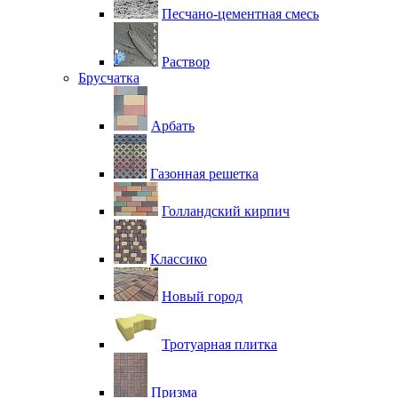
Песчано-цементная смесь
Раствор
Брусчатка
Арбать
Газонная решетка
Голландский кирпич
Классико
Новый город
Тротуарная плитка
Призма