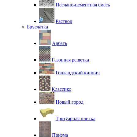
Песчано-цементная смесь
Раствор
Брусчатка
Арбать
Газонная решетка
Голландский кирпич
Классико
Новый город
Тротуарная плитка
Призма