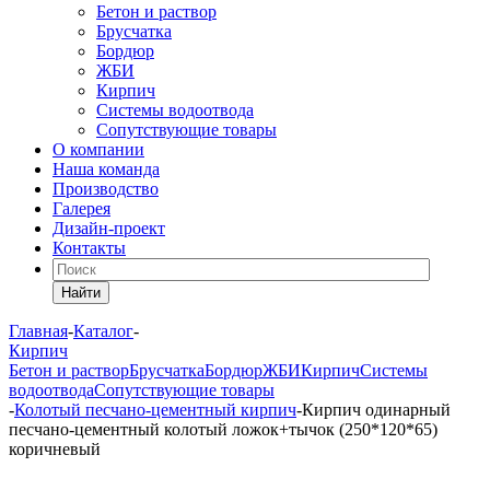
Бетон и раствор
Брусчатка
Бордюр
ЖБИ
Кирпич
Системы водоотвода
Сопутствующие товары
О компании
Наша команда
Производство
Галерея
Дизайн-проект
Контакты
Найти
Главная
-
Каталог
-
Кирпич
Бетон и раствор
Брусчатка
Бордюр
ЖБИ
Кирпич
Системы
водоотвода
Сопутствующие товары
-
Колотый песчано-цементный кирпич
-
Кирпич одинарный
песчано-цементный колотый ложок+тычок (250*120*65)
коричневый