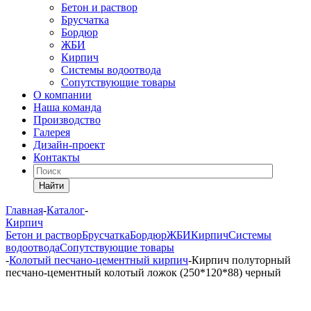
Бетон и раствор
Брусчатка
Бордюр
ЖБИ
Кирпич
Системы водоотвода
Сопутствующие товары
О компании
Наша команда
Производство
Галерея
Дизайн-проект
Контакты
Найти
Главная
-
Каталог
-
Кирпич
Бетон и раствор
Брусчатка
Бордюр
ЖБИ
Кирпич
Системы
водоотвода
Сопутствующие товары
-
Колотый песчано-цементный кирпич
-
Кирпич полуторный
песчано-цементный колотый ложок (250*120*88) черный