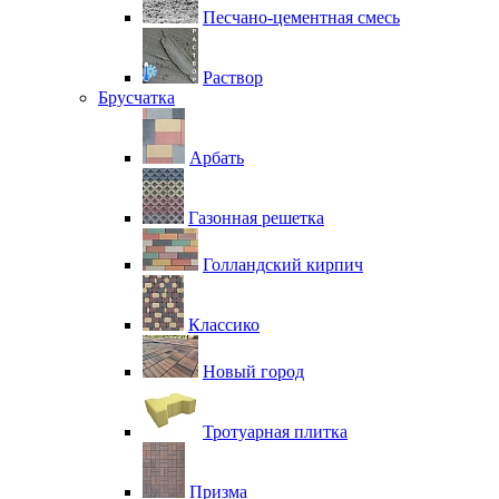
Песчано-цементная смесь
Раствор
Брусчатка
Арбать
Газонная решетка
Голландский кирпич
Классико
Новый город
Тротуарная плитка
Призма