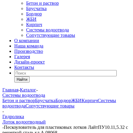
Бетон и раствор
Брусчатка
Бордюр
ЖБИ
Кирпич
Системы водоотвода
Сопутствующие товары
О компании
Наша команда
Производство
Галерея
Дизайн-проект
Контакты
Найти
Главная
-
Каталог
-
Системы водоотвода
Бетон и раствор
Брусчатка
Бордюр
ЖБИ
Кирпич
Системы
водоотвода
Сопутствующие товары
-
Гидролика
Лоток водоотводный
-
Пескоуловитель для пластиковых лотков ЛайтПУ10.11,5.32 с
решеткой сталь,кл А 08068