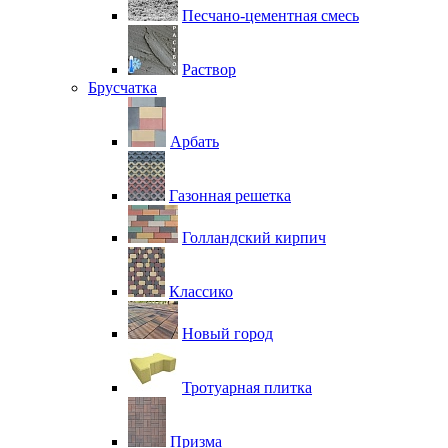
Песчано-цементная смесь
Раствор
Брусчатка
Арбать
Газонная решетка
Голландский кирпич
Классико
Новый город
Тротуарная плитка
Призма