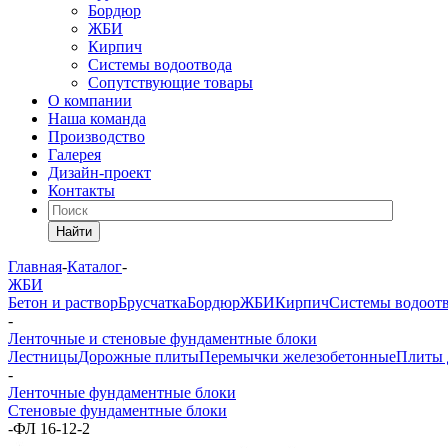
Бордюр
ЖБИ
Кирпич
Системы водоотвода
Сопутствующие товары
О компании
Наша команда
Производство
Галерея
Дизайн-проект
Контакты
Найти
Главная
-
Каталог
-
ЖБИ
Бетон и раствор
Брусчатка
Бордюр
ЖБИ
Кирпич
Системы водоот
-
Ленточные и стеновые фундаментные блоки
Лестницы
Дорожные плиты
Перемычки железобетонные
Плиты 
-
Ленточные фундаментные блоки
Стеновые фундаментные блоки
-
ФЛ 16-12-2