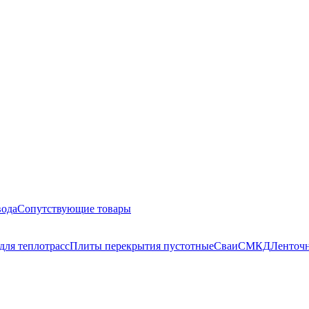
вода
Сопутствующие товары
для теплотрасс
Плиты перекрытия пустотные
Сваи
СМКД
Ленточн