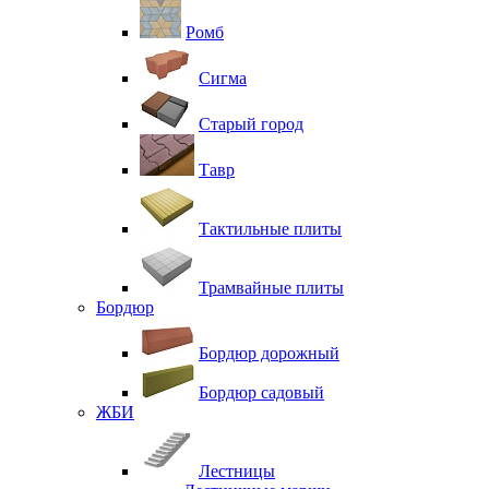
Ромб
Сигма
Старый город
Тавр
Тактильные плиты
Трамвайные плиты
Бордюр
Бордюр дорожный
Бордюр садовый
ЖБИ
Лестницы