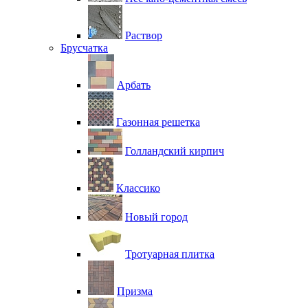
Раствор
Брусчатка
Арбать
Газонная решетка
Голландский кирпич
Классико
Новый город
Тротуарная плитка
Призма