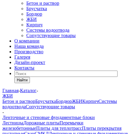
Бетон и раствор
Брусчатка
Бордюр
ЖБИ
Кирпич
Системы водоотвода
Сопутствующие товары
О компании
Наша команда
Производство
Галерея
Дизайн-проект
Контакты
Найти
Главная
-
Каталог
-
ЖБИ
Бетон и раствор
Брусчатка
Бордюр
ЖБИ
Кирпич
Системы
водоотвода
Сопутствующие товары
-
Ленточные и стеновые фундаментные блоки
Лестницы
Дорожные плиты
Перемычки
железобетонные
Плиты для теплотрасс
Плиты перекрытия
пустотные
Сваи
СМКД
Ленточные и стеновые фундаментные