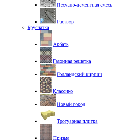
Песчано-цементная смесь
Раствор
Брусчатка
Арбать
Газонная решетка
Голландский кирпич
Классико
Новый город
Тротуарная плитка
Призма