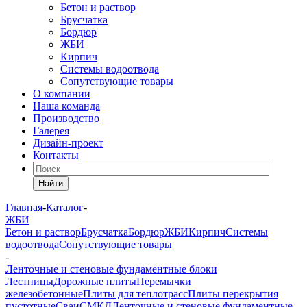
Бетон и раствор
Брусчатка
Бордюр
ЖБИ
Кирпич
Системы водоотвода
Сопутствующие товары
О компании
Наша команда
Производство
Галерея
Дизайн-проект
Контакты
Найти
Главная
-
Каталог
-
ЖБИ
Бетон и раствор
Брусчатка
Бордюр
ЖБИ
Кирпич
Системы
водоотвода
Сопутствующие товары
-
Ленточные и стеновые фундаментные блоки
Лестницы
Дорожные плиты
Перемычки
железобетонные
Плиты для теплотрасс
Плиты перекрытия
пустотные
Сваи
СМКД
Ленточные и стеновые фундаментные