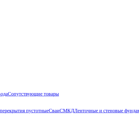
вода
Сопутствующие товары
перекрытия пустотные
Сваи
СМКД
Ленточные и стеновые фунда