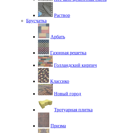
Раствор
Брусчатка
Арбать
Газонная решетка
Голландский кирпич
Классико
Новый город
Тротуарная плитка
Призма