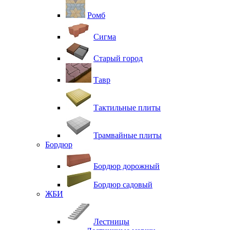
Ромб
Сигма
Старый город
Тавр
Тактильные плиты
Трамвайные плиты
Бордюр
Бордюр дорожный
Бордюр садовый
ЖБИ
Лестницы