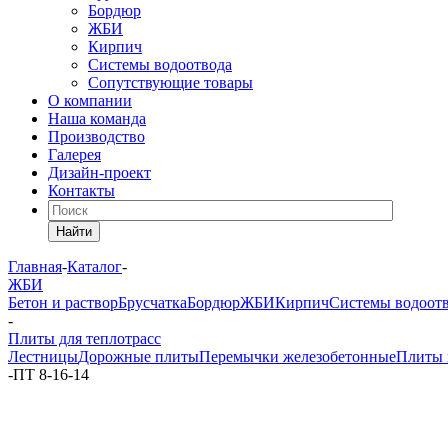
Бордюр
ЖБИ
Кирпич
Системы водоотвода
Сопутствующие товары
О компании
Наша команда
Производство
Галерея
Дизайн-проект
Контакты
Найти
Главная
-
Каталог
-
ЖБИ
Бетон и раствор
Брусчатка
Бордюр
ЖБИ
Кирпич
Системы водоот
-
Плиты для теплотрасс
Лестницы
Дорожные плиты
Перемычки железобетонные
Плиты 
-
ПТ 8-16-14