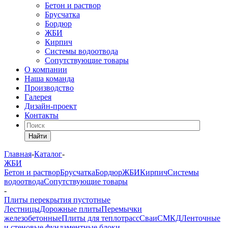
Бетон и раствор
Брусчатка
Бордюр
ЖБИ
Кирпич
Системы водоотвода
Сопутствующие товары
О компании
Наша команда
Производство
Галерея
Дизайн-проект
Контакты
Найти
Главная
-
Каталог
-
ЖБИ
Бетон и раствор
Брусчатка
Бордюр
ЖБИ
Кирпич
Системы
водоотвода
Сопутствующие товары
-
Плиты перекрытия пустотные
Лестницы
Дорожные плиты
Перемычки
железобетонные
Плиты для теплотрасс
Сваи
СМКД
Ленточные
и стеновые фундаментные блоки