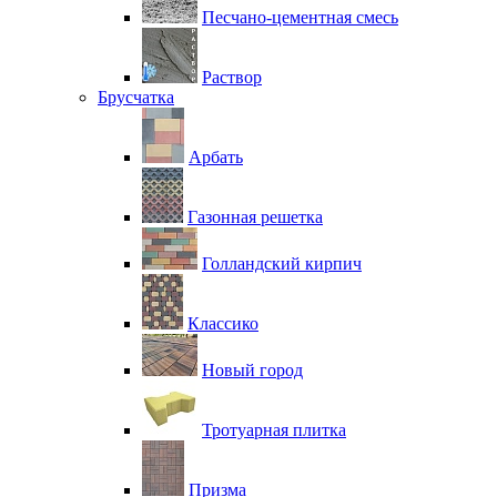
Песчано-цементная смесь
Раствор
Брусчатка
Арбать
Газонная решетка
Голландский кирпич
Классико
Новый город
Тротуарная плитка
Призма