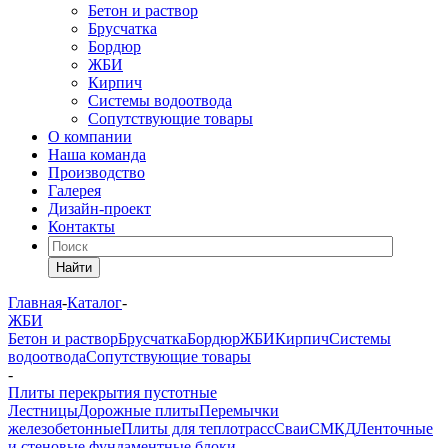
Бетон и раствор
Брусчатка
Бордюр
ЖБИ
Кирпич
Системы водоотвода
Сопутствующие товары
О компании
Наша команда
Производство
Галерея
Дизайн-проект
Контакты
Найти
Главная
-
Каталог
-
ЖБИ
Бетон и раствор
Брусчатка
Бордюр
ЖБИ
Кирпич
Системы
водоотвода
Сопутствующие товары
-
Плиты перекрытия пустотные
Лестницы
Дорожные плиты
Перемычки
железобетонные
Плиты для теплотрасс
Сваи
СМКД
Ленточные
и стеновые фундаментные блоки