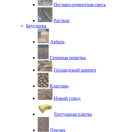
Песчано-цементная смесь
Раствор
Брусчатка
Арбать
Газонная решетка
Голландский кирпич
Классико
Новый город
Тротуарная плитка
Призма