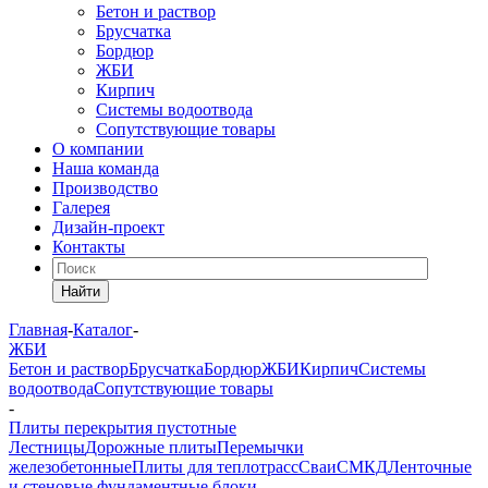
Бетон и раствор
Брусчатка
Бордюр
ЖБИ
Кирпич
Системы водоотвода
Сопутствующие товары
О компании
Наша команда
Производство
Галерея
Дизайн-проект
Контакты
Найти
Главная
-
Каталог
-
ЖБИ
Бетон и раствор
Брусчатка
Бордюр
ЖБИ
Кирпич
Системы
водоотвода
Сопутствующие товары
-
Плиты перекрытия пустотные
Лестницы
Дорожные плиты
Перемычки
железобетонные
Плиты для теплотрасс
Сваи
СМКД
Ленточные
и стеновые фундаментные блоки