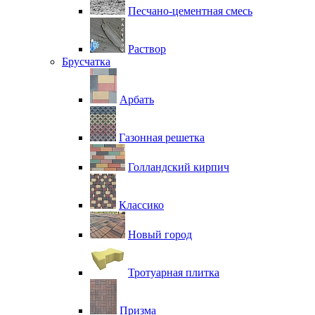
Песчано-цементная смесь
Раствор
Брусчатка
Арбать
Газонная решетка
Голландский кирпич
Классико
Новый город
Тротуарная плитка
Призма