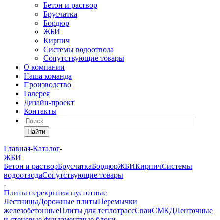
Бетон и раствор
Брусчатка
Бордюр
ЖБИ
Кирпич
Системы водоотвода
Сопутствующие товары
О компании
Наша команда
Производство
Галерея
Дизайн-проект
Контакты
Найти
Главная
-
Каталог
-
ЖБИ
Бетон и раствор
Брусчатка
Бордюр
ЖБИ
Кирпич
Системы
водоотвода
Сопутствующие товары
-
Плиты перекрытия пустотные
Лестницы
Дорожные плиты
Перемычки
железобетонные
Плиты для теплотрасс
Сваи
СМКД
Ленточные
и стеновые фундаментные блоки