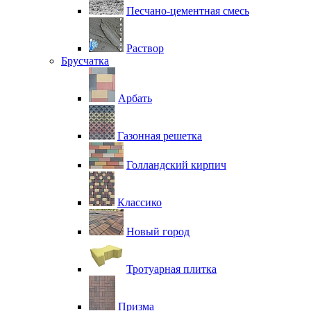
Песчано-цементная смесь
Раствор
Брусчатка
Арбать
Газонная решетка
Голландский кирпич
Классико
Новый город
Тротуарная плитка
Призма