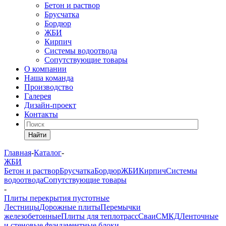
Бетон и раствор
Брусчатка
Бордюр
ЖБИ
Кирпич
Системы водоотвода
Сопутствующие товары
О компании
Наша команда
Производство
Галерея
Дизайн-проект
Контакты
Найти
Главная
-
Каталог
-
ЖБИ
Бетон и раствор
Брусчатка
Бордюр
ЖБИ
Кирпич
Системы
водоотвода
Сопутствующие товары
-
Плиты перекрытия пустотные
Лестницы
Дорожные плиты
Перемычки
железобетонные
Плиты для теплотрасс
Сваи
СМКД
Ленточные
и стеновые фундаментные блоки