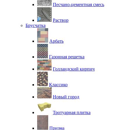
Песчано-цементная смесь
Раствор
Брусчатка
Арбать
Газонная решетка
Голландский кирпич
Классико
Новый город
Тротуарная плитка
Призма