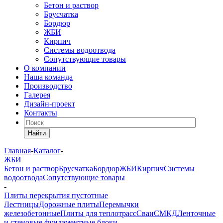
Бетон и раствор
Брусчатка
Бордюр
ЖБИ
Кирпич
Системы водоотвода
Сопутствующие товары
О компании
Наша команда
Производство
Галерея
Дизайн-проект
Контакты
Найти
Главная
-
Каталог
-
ЖБИ
Бетон и раствор
Брусчатка
Бордюр
ЖБИ
Кирпич
Системы
водоотвода
Сопутствующие товары
-
Плиты перекрытия пустотные
Лестницы
Дорожные плиты
Перемычки
железобетонные
Плиты для теплотрасс
Сваи
СМКД
Ленточные
и стеновые фундаментные блоки