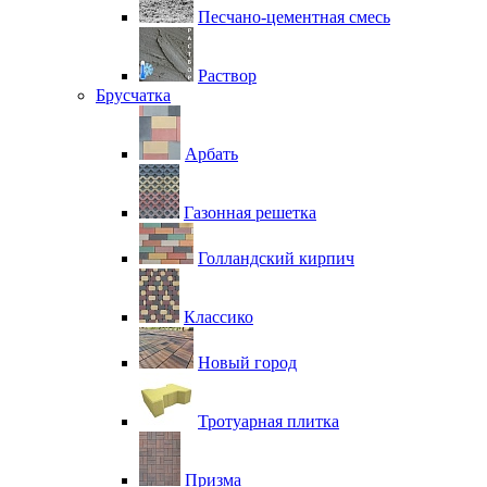
Песчано-цементная смесь
Раствор
Брусчатка
Арбать
Газонная решетка
Голландский кирпич
Классико
Новый город
Тротуарная плитка
Призма