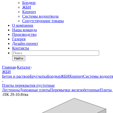
Бордюр
ЖБИ
Кирпич
Системы водоотвода
Сопутствующие товары
О компании
Наша команда
Производство
Галерея
Дизайн-проект
Контакты
Найти
Главная
-
Каталог
-
ЖБИ
Бетон и раствор
Брусчатка
Бордюр
ЖБИ
Кирпич
Системы водоот
-
Плиты перекрытия пустотные
Лестницы
Дорожные плиты
Перемычки железобетонные
Плиты 
-
ПК 29-10-8тва