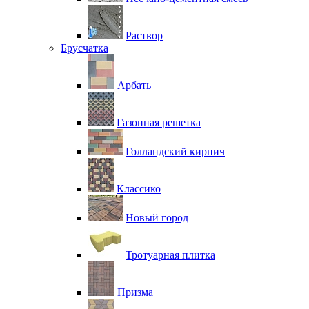
Раствор
Брусчатка
Арбать
Газонная решетка
Голландский кирпич
Классико
Новый город
Тротуарная плитка
Призма