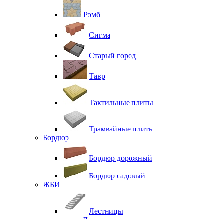
Ромб
Сигма
Старый город
Тавр
Тактильные плиты
Трамвайные плиты
Бордюр
Бордюр дорожный
Бордюр садовый
ЖБИ
Лестницы