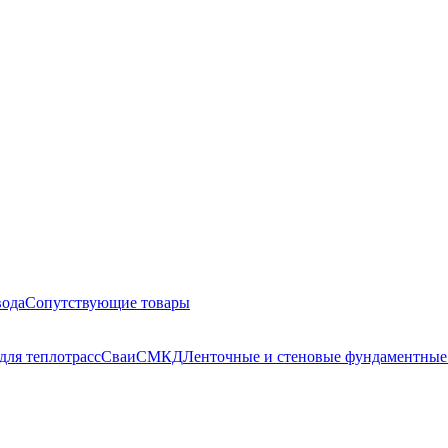
вода
Сопутствующие товары
для теплотрасс
Сваи
СМКД
Ленточные и стеновые фундаментные