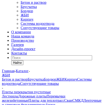
Бетон и раствор
Брусчатка
Бордюр
ЖБИ
Кирпич
Системы водоотвода
Сопутствующие товары
О компании
Наша команда
Производство
Галерея
Дизайн-проект
Контакты
Найти
Главная
-
Каталог
-
ЖБИ
Бетон и раствор
Брусчатка
Бордюр
ЖБИ
Кирпич
Системы
водоотвода
Сопутствующие товары
-
Плиты перекрытия пустотные
Лестницы
Дорожные плиты
Перемычки
железобетонные
Плиты для теплотрасс
Сваи
СМКД
Ленточные
и стеновые фундаментные блоки