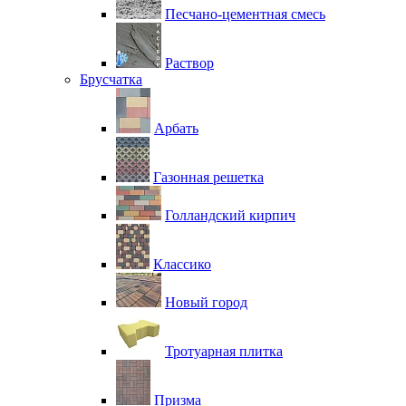
Песчано-цементная смесь
Раствор
Брусчатка
Арбать
Газонная решетка
Голландский кирпич
Классико
Новый город
Тротуарная плитка
Призма