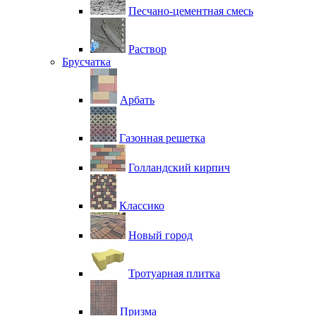
Песчано-цементная смесь
Раствор
Брусчатка
Арбать
Газонная решетка
Голландский кирпич
Классико
Новый город
Тротуарная плитка
Призма