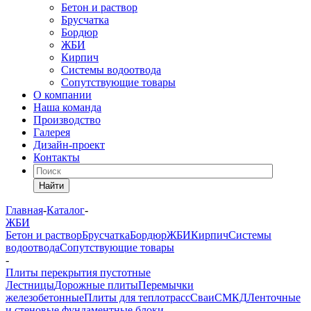
Бетон и раствор
Брусчатка
Бордюр
ЖБИ
Кирпич
Системы водоотвода
Сопутствующие товары
О компании
Наша команда
Производство
Галерея
Дизайн-проект
Контакты
Найти
Главная
-
Каталог
-
ЖБИ
Бетон и раствор
Брусчатка
Бордюр
ЖБИ
Кирпич
Системы
водоотвода
Сопутствующие товары
-
Плиты перекрытия пустотные
Лестницы
Дорожные плиты
Перемычки
железобетонные
Плиты для теплотрасс
Сваи
СМКД
Ленточные
и стеновые фундаментные блоки