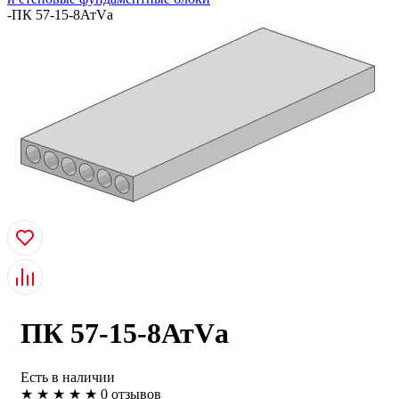
-
ПК 57-15-8АтVа
ПК 57-15-8АтVа
Есть в наличии
★
★
★
★
★
0 отзывов