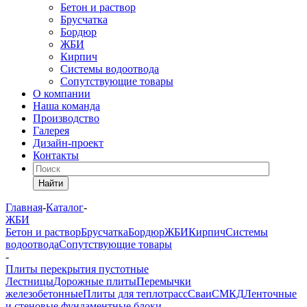
Бетон и раствор
Брусчатка
Бордюр
ЖБИ
Кирпич
Системы водоотвода
Сопутствующие товары
О компании
Наша команда
Производство
Галерея
Дизайн-проект
Контакты
Найти
Главная
-
Каталог
-
ЖБИ
Бетон и раствор
Брусчатка
Бордюр
ЖБИ
Кирпич
Системы
водоотвода
Сопутствующие товары
-
Плиты перекрытия пустотные
Лестницы
Дорожные плиты
Перемычки
железобетонные
Плиты для теплотрасс
Сваи
СМКД
Ленточные
и стеновые фундаментные блоки