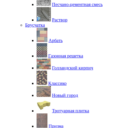
Песчано-цементная смесь
Раствор
Брусчатка
Арбать
Газонная решетка
Голландский кирпич
Классико
Новый город
Тротуарная плитка
Призма