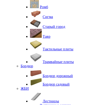
Ромб
Сигма
Старый город
Тавр
Тактильные плиты
Трамвайные плиты
Бордюр
Бордюр дорожный
Бордюр садовый
ЖБИ
Лестницы