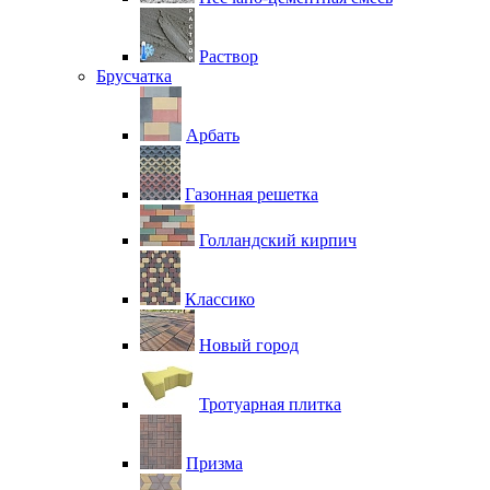
Раствор
Брусчатка
Арбать
Газонная решетка
Голландский кирпич
Классико
Новый город
Тротуарная плитка
Призма