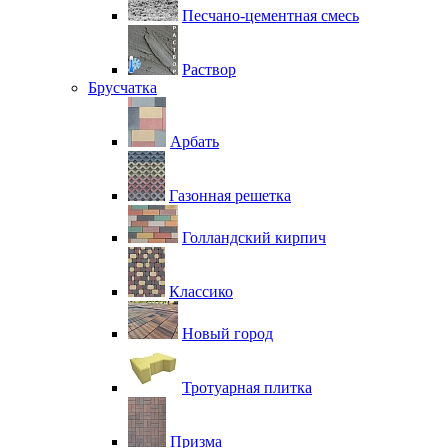
Песчано-цементная смесь
Раствор
Брусчатка
Арбать
Газонная решетка
Голландский кирпич
Классико
Новый город
Тротуарная плитка
Призма