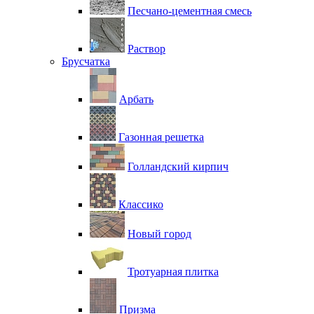
Песчано-цементная смесь
Раствор
Брусчатка
Арбать
Газонная решетка
Голландский кирпич
Классико
Новый город
Тротуарная плитка
Призма