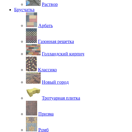
Раствор
Брусчатка
Арбать
Газонная решетка
Голландский кирпич
Классико
Новый город
Тротуарная плитка
Призма
Ромб