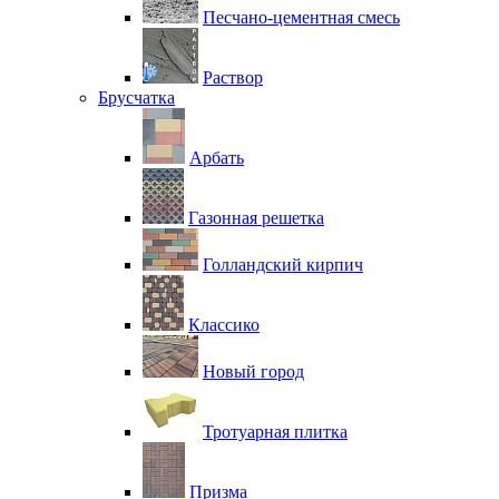
Песчано-цементная смесь
Раствор
Брусчатка
Арбать
Газонная решетка
Голландский кирпич
Классико
Новый город
Тротуарная плитка
Призма