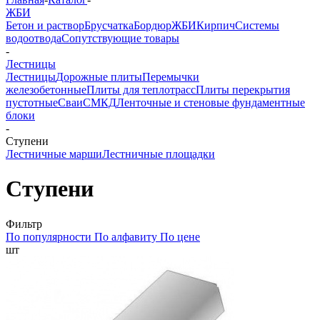
ЖБИ
Бетон и раствор
Брусчатка
Бордюр
ЖБИ
Кирпич
Системы
водоотвода
Сопутствующие товары
-
Лестницы
Лестницы
Дорожные плиты
Перемычки
железобетонные
Плиты для теплотрасс
Плиты перекрытия
пустотные
Сваи
СМКД
Ленточные и стеновые фундаментные
блоки
-
Ступени
Лестничные марши
Лестничные площадки
Ступени
Фильтр
По популярности
По алфавиту
По цене
шт