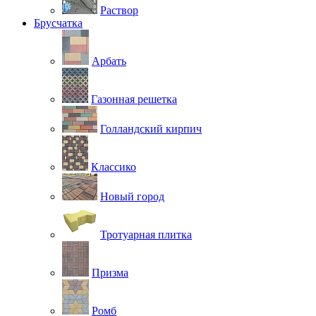
Раствор
Брусчатка
Арбать
Газонная решетка
Голландский кирпич
Классико
Новый город
Тротуарная плитка
Призма
Ромб