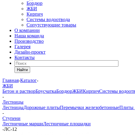
Бордюр
ЖБИ
Кирпич
Системы водоотвода
Сопутствующие товары
О компании
Наша команда
Производство
Галерея
Дизайн-проект
Контакты
Найти
Главная
-
Каталог
-
ЖБИ
Бетон и раствор
Брусчатка
Бордюр
ЖБИ
Кирпич
Системы водоот
-
Лестницы
Лестницы
Дорожные плиты
Перемычки железобетонные
Плиты 
-
Ступени
Лестничные марши
Лестничные площадки
-
ЛС-12