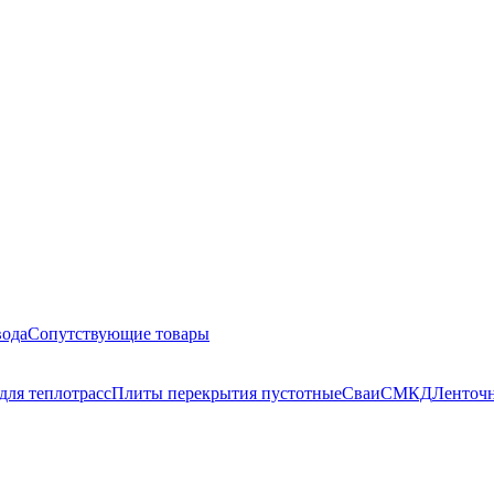
вода
Сопутствующие товары
для теплотрасс
Плиты перекрытия пустотные
Сваи
СМКД
Ленточн