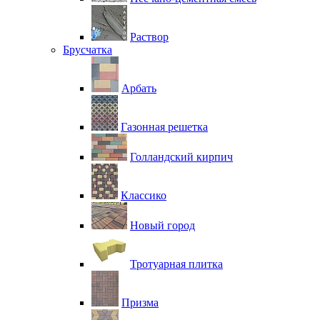
Раствор
Брусчатка
Арбать
Газонная решетка
Голландский кирпич
Классико
Новый город
Тротуарная плитка
Призма