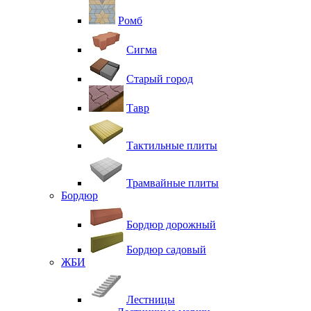
Ромб
Сигма
Старый город
Тавр
Тактильные плиты
Трамвайные плиты
Бордюр
Бордюр дорожный
Бордюр садовый
ЖБИ
Лестницы