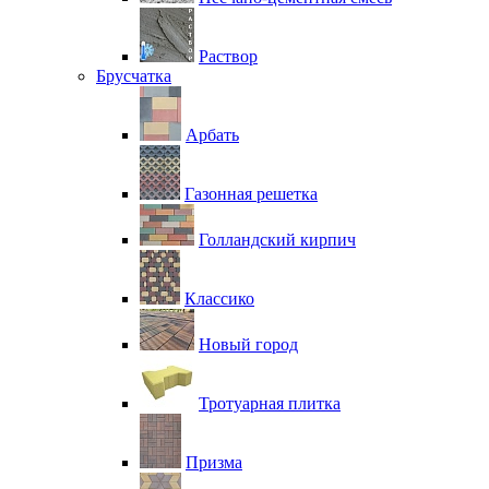
Раствор
Брусчатка
Арбать
Газонная решетка
Голландский кирпич
Классико
Новый город
Тротуарная плитка
Призма