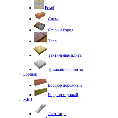
Ромб
Сигма
Старый город
Тавр
Тактильные плиты
Трамвайные плиты
Бордюр
Бордюр дорожный
Бордюр садовый
ЖБИ
Лестницы