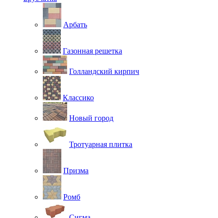
Арбать
Газонная решетка
Голландский кирпич
Классико
Новый город
Тротуарная плитка
Призма
Ромб
Сигма