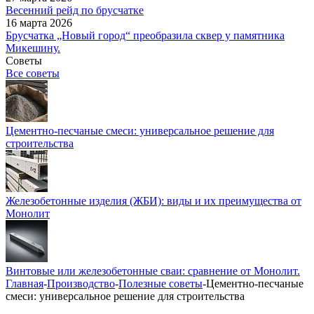
Весенний рейд по брусчатке
16 марта 2026
Брусчатка „Новый город“ преобразила сквер у памятника
Микешину.
Советы
Все советы
Цементно-песчаные смеси: универсальное решение для
строительства
Железобетонные изделия (ЖБИ): виды и их преимущества от
Монолит
Винтовые или железобетонные сваи: сравнение от Монолит.
Главная
-
Производство
-
Полезные советы
-
Цементно-песчаные
смеси: универсальное решение для строительства