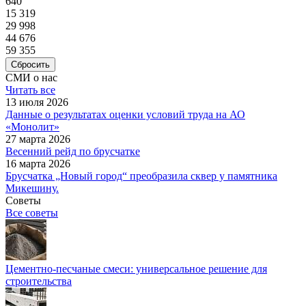
640
15 319
29 998
44 676
59 355
Сбросить
СМИ о нас
Читать все
13 июля 2026
Данные о результатах оценки условий труда на АО
«Монолит»
27 марта 2026
Весенний рейд по брусчатке
16 марта 2026
Брусчатка „Новый город“ преобразила сквер у памятника
Микешину.
Советы
Все советы
Цементно-песчаные смеси: универсальное решение для
строительства