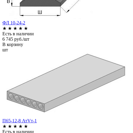
ФЛ 10-24-2
★
★
★
★
★
Есть в наличии
6 745 руб./шт
В корзину
шт
П65-12-8 АтVт-1
★
★
★
★
★
Есть в наличии