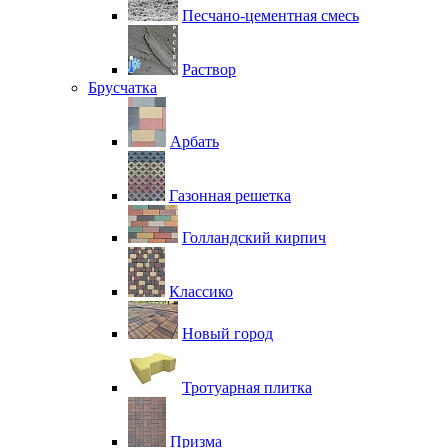
Песчано-цементная смесь
Раствор
Брусчатка
Арбать
Газонная решетка
Голландский кирпич
Классико
Новый город
Тротуарная плитка
Призма