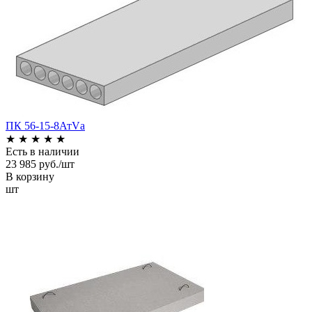
ПК 56-15-8АтVа
★
★
★
★
★
Есть в наличии
23 985 руб./шт
В корзину
шт