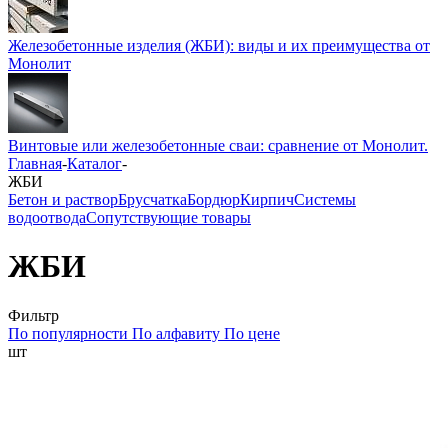
Железобетонные изделия (ЖБИ): виды и их преимущества от
Монолит
Винтовые или железобетонные сваи: сравнение от Монолит.
Главная
-
Каталог
-
ЖБИ
Бетон и раствор
Брусчатка
Бордюр
Кирпич
Системы
водоотвода
Сопутствующие товары
ЖБИ
Фильтр
По популярности
По алфавиту
По цене
шт