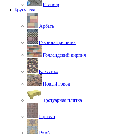
Раствор
Брусчатка
Арбать
Газонная решетка
Голландский кирпич
Классико
Новый город
Тротуарная плитка
Призма
Ромб