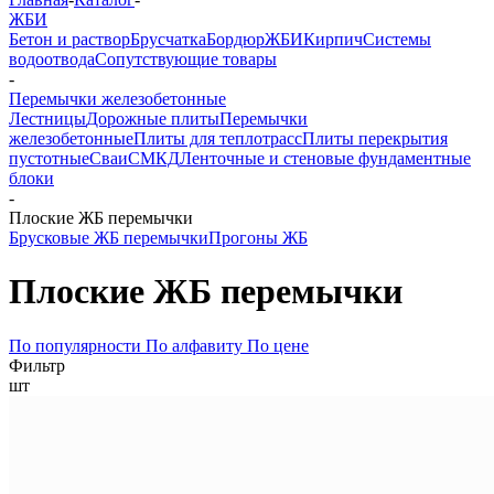
ЖБИ
Бетон и раствор
Брусчатка
Бордюр
ЖБИ
Кирпич
Системы
водоотвода
Сопутствующие товары
-
Перемычки железобетонные
Лестницы
Дорожные плиты
Перемычки
железобетонные
Плиты для теплотрасс
Плиты перекрытия
пустотные
Сваи
СМКД
Ленточные и стеновые фундаментные
блоки
-
Плоские ЖБ перемычки
Брусковые ЖБ перемычки
Прогоны ЖБ
Плоские ЖБ перемычки
По популярности
По алфавиту
По цене
Фильтр
шт