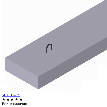
5ПП 17-6п
★
★
★
★
★
Есть в наличии