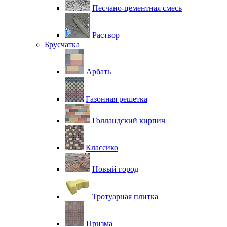
Песчано-цементная смесь
Раствор
Брусчатка
Арбать
Газонная решетка
Голландский кирпич
Классико
Новый город
Тротуарная плитка
Призма