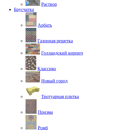
Раствор
Брусчатка
Арбать
Газонная решетка
Голландский кирпич
Классико
Новый город
Тротуарная плитка
Призма
Ромб