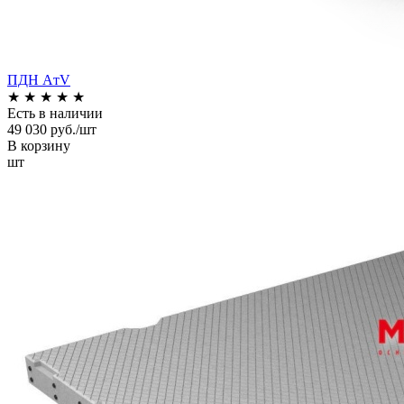
ПДН AтV
★
★
★
★
★
Есть в наличии
49 030 руб./шт
В корзину
шт