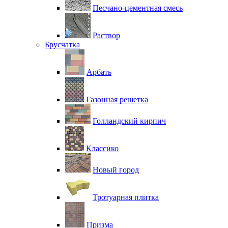
Песчано-цементная смесь
Раствор
Брусчатка
Арбать
Газонная решетка
Голландский кирпич
Классико
Новый город
Тротуарная плитка
Призма