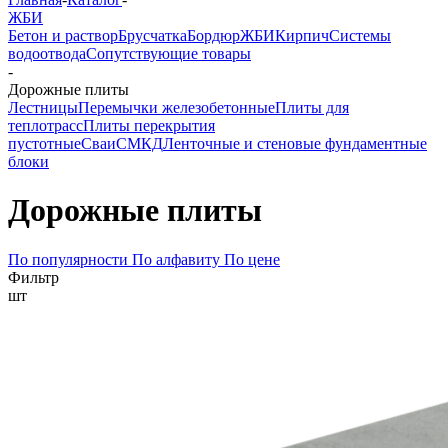
ЖБИ
Бетон и раствор
Брусчатка
Бордюр
ЖБИ
Кирпич
Системы
водоотвода
Сопутствующие товары
-
Дорожные плиты
Лестницы
Перемычки железобетонные
Плиты для
теплотрасс
Плиты перекрытия
пустотные
Сваи
СМКД
Ленточные и стеновые фундаментные
блоки
Дорожные плиты
По популярности
По алфавиту
По цене
Фильтр
шт