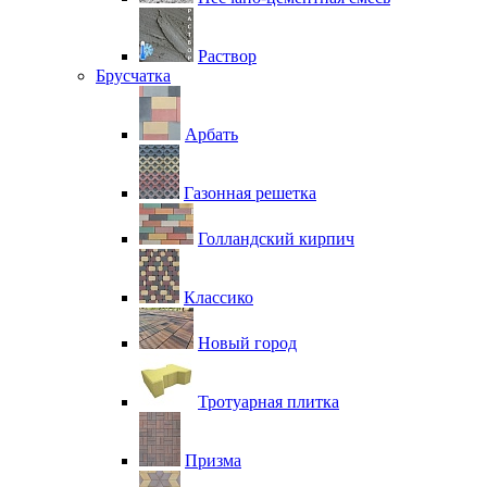
Раствор
Брусчатка
Арбать
Газонная решетка
Голландский кирпич
Классико
Новый город
Тротуарная плитка
Призма