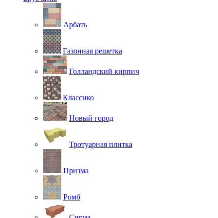
Арбать
Газонная решетка
Голландский кирпич
Классико
Новый город
Тротуарная плитка
Призма
Ромб
Сигма