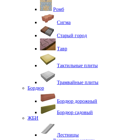
Ромб
Сигма
Старый город
Тавр
Тактильные плиты
Трамвайные плиты
Бордюр
Бордюр дорожный
Бордюр садовый
ЖБИ
Лестницы