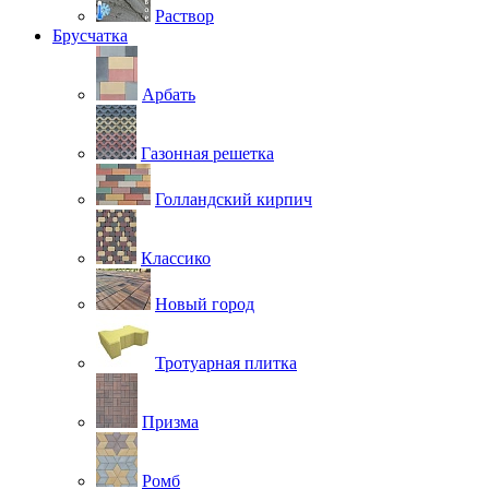
Раствор
Брусчатка
Арбать
Газонная решетка
Голландский кирпич
Классико
Новый город
Тротуарная плитка
Призма
Ромб