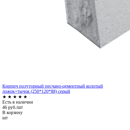
Кирпич полуторный песчано-цементный колотый
ложок+тычок (250*120*88) серый
★
★
★
★
★
Есть в наличии
46 руб./шт
В корзину
шт