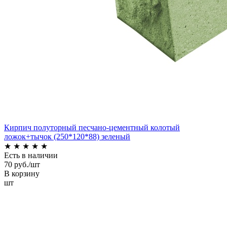
Кирпич полуторный песчано-цементный колотый
ложок+тычок (250*120*88) зеленый
★
★
★
★
★
Есть в наличии
70 руб./шт
В корзину
шт