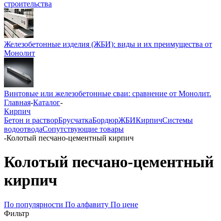
строительства
Железобетонные изделия (ЖБИ): виды и их преимущества от
Монолит
Винтовые или железобетонные сваи: сравнение от Монолит.
Главная
-
Каталог
-
Кирпич
Бетон и раствор
Брусчатка
Бордюр
ЖБИ
Кирпич
Системы
водоотвода
Сопутствующие товары
-
Колотый песчано-цементный кирпич
Колотый песчано-цементный
кирпич
По популярности
По алфавиту
По цене
Фильтр