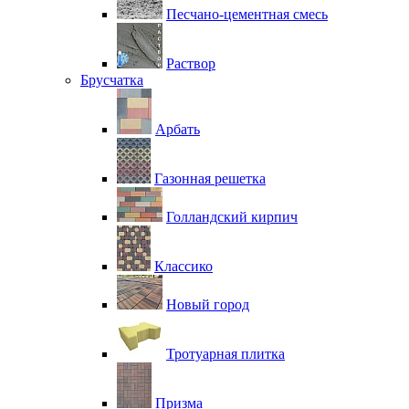
Песчано-цементная смесь
Раствор
Брусчатка
Арбать
Газонная решетка
Голландский кирпич
Классико
Новый город
Тротуарная плитка
Призма