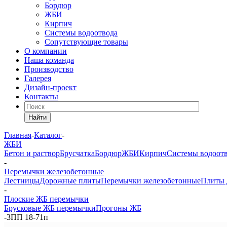
Бордюр
ЖБИ
Кирпич
Системы водоотвода
Сопутствующие товары
О компании
Наша команда
Производство
Галерея
Дизайн-проект
Контакты
Найти
Главная
-
Каталог
-
ЖБИ
Бетон и раствор
Брусчатка
Бордюр
ЖБИ
Кирпич
Системы водоот
-
Перемычки железобетонные
Лестницы
Дорожные плиты
Перемычки железобетонные
Плиты 
-
Плоские ЖБ перемычки
Брусковые ЖБ перемычки
Прогоны ЖБ
-
3ПП 18-71п