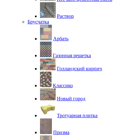
Раствор
Брусчатка
Арбать
Газонная решетка
Голландский кирпич
Классико
Новый город
Тротуарная плитка
Призма