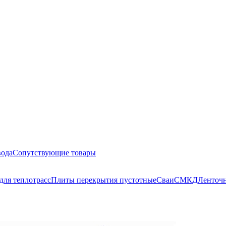
вода
Сопутствующие товары
для теплотрасс
Плиты перекрытия пустотные
Сваи
СМКД
Ленточн