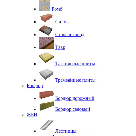
Ромб
Сигма
Старый город
Тавр
Тактильные плиты
Трамвайные плиты
Бордюр
Бордюр дорожный
Бордюр садовый
ЖБИ
Лестницы