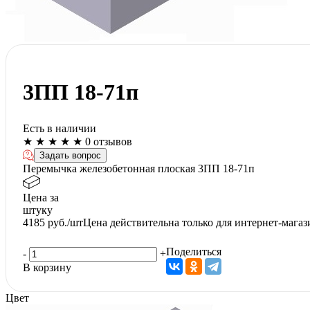
3ПП 18-71п
Есть в наличии
★
★
★
★
★
0 отзывов
Задать вопрос
Перемычка железобетонная плоская 3ПП 18-71п
Цена за
штуку
4185
руб./шт
Цена действительна только для интернет-магаз
Поделиться
-
+
В корзину
Цвет