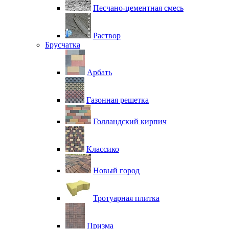
Песчано-цементная смесь
Раствор
Брусчатка
Арбать
Газонная решетка
Голландский кирпич
Классико
Новый город
Тротуарная плитка
Призма