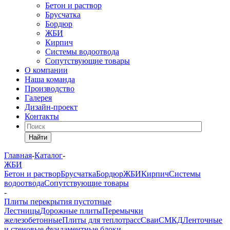
Бетон и раствор
Брусчатка
Бордюр
ЖБИ
Кирпич
Системы водоотвода
Сопутствующие товары
О компании
Наша команда
Производство
Галерея
Дизайн-проект
Контакты
Найти
Главная
-
Каталог
-
ЖБИ
Бетон и раствор
Брусчатка
Бордюр
ЖБИ
Кирпич
Системы
водоотвода
Сопутствующие товары
-
Плиты перекрытия пустотные
Лестницы
Дорожные плиты
Перемычки
железобетонные
Плиты для теплотрасс
Сваи
СМКД
Ленточные
и стеновые фундаментные блоки